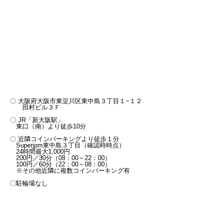
〇 大阪府大阪市東淀川区東中島３丁目１−１２
田村ビル３Ｆ
〇 JR「新大阪駅」
東口（南）より徒歩10分
〇 近隣コインパーキングより徒歩１分
Superjpm東中島３丁目（確認時時点）
24時間最大1,000円
200円／30分（08：00～22：00）
100円／60分（22：00～08：00）
※その他近隣に複数コインパーキング有
〇駐輪場なし